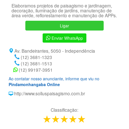
Elaboramos projetos de paisagismo e jardinagem,
decoração, iluminação de jardins, manutenção de
área verde, reflorestamento e manutenção de APPs.
Ligar
Enviar WhatsApp
Av. Bandeirantes, 5050 - Independência
(12) 3681-1323
(12) 3681-1513
(12) 99197-3951
Ao contatar nosso anunciante, informe que viu no
Pindamonhangaba Online
http://www.solluspaisagismo.com.br
Classificação:
1 star
2 stars
3 stars
4 stars
5 stars