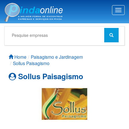
T
o
g
g
l
e
n
a
Home
Paisagismo e Jardinagem
v
Sollus Paisagismo
i
g
Sollus Paisagismo
a
t
i
o
n